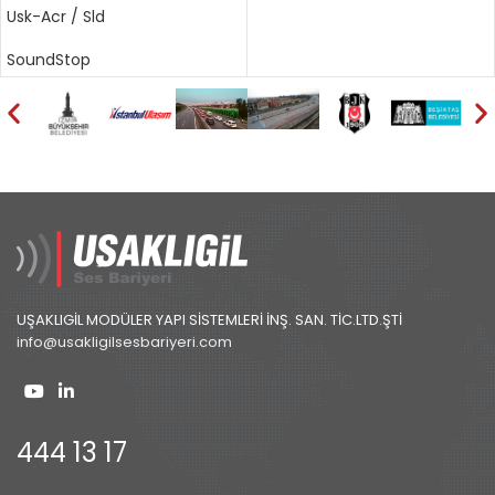
Usk-Acr / Sld
SoundStop
UŞAKLIGİL MODÜLER YAPI SİSTEMLERİ İNŞ. SAN. TİC.LTD.ŞTİ
info@usakligilsesbariyeri.com
444 13 17