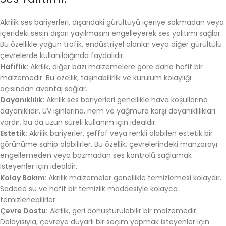
Akrilik ses bariyerleri, dışarıdaki gürültüyü içeriye sokmadan veya
içerideki sesin dışarı yayılmasını engelleyerek ses yalıtımı sağlar.
Bu özellikle yoğun trafik, endüstriyel alanlar veya diğer gürültülü
çevrelerde kullanıldığında faydalıdır.
Hafiflik:
Akrilik, diğer bazı malzemelere göre daha hafif bir
malzemedir. Bu özellik, taşınabilirlik ve kurulum kolaylığı
açısından avantaj sağlar.
Dayanıklılık:
Akrilik ses bariyerleri genellikle hava koşullarına
dayanıklıdır. UV ışınlarına, nem ve yağmura karşı dayanıklılıkları
vardır, bu da uzun süreli kullanım için idealdir.
Estetik:
Akrilik bariyerler, şeffaf veya renkli olabilen estetik bir
görünüme sahip olabilirler. Bu özellik, çevrelerindeki manzarayı
engellemeden veya bozmadan ses kontrolü sağlamak
isteyenler için idealdir.
Kolay Bakım:
Akrilik malzemeler genellikle temizlemesi kolaydır.
Sadece su ve hafif bir temizlik maddesiyle kolayca
temizlenebilirler.
Çevre Dostu:
Akrilik, geri dönüştürülebilir bir malzemedir.
Dolayısıyla, çevreye duyarlı bir seçim yapmak isteyenler için