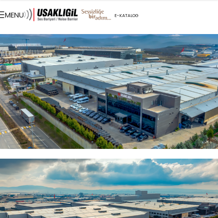
MENU
E-KATALOG
İLETIŞIM
EN