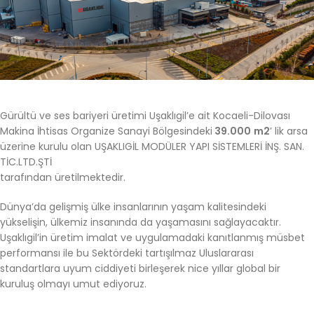
Gürültü ve ses bariyeri üretimi Uşaklıgil’e ait Kocaeli-Dilovası
Makina İhtisas Organize Sanayi Bölgesindeki
39.000
m2
’ lik arsa
üzerine kurulu olan UŞAKLIGİL MODÜLER YAPI SİSTEMLERİ İNŞ. SAN.
TİC.LTD.ŞTİ
tarafından üretilmektedir.
Dünya’da gelişmiş ülke insanlarının yaşam kalitesindeki
yükselişin, ülkemiz insanında da yaşamasını sağlayacaktır.
Uşaklıgil’in üretim imalat ve uygulamadaki kanıtlanmış müsbet
performansı ile bu Sektördeki tartışılmaz Uluslararası
standartlara uyum ciddiyeti birleşerek nice yıllar global bir
kuruluş olmayı umut ediyoruz.